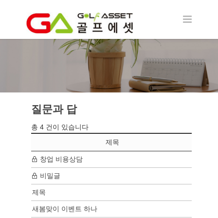
질문과 답
질문과 답
총 4 건이 있습니다
제목
작성
창업 비용상담
김*호
비밀글
s*n
제목
s*n
새봄맞이 이벤트 하나
s*n