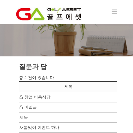
질문과 답
질문과 답
총 4 건이 있습니다
제목
작성
창업 비용상담
김*호
비밀글
s*n
제목
s*n
새봄맞이 이벤트 하나
s*n