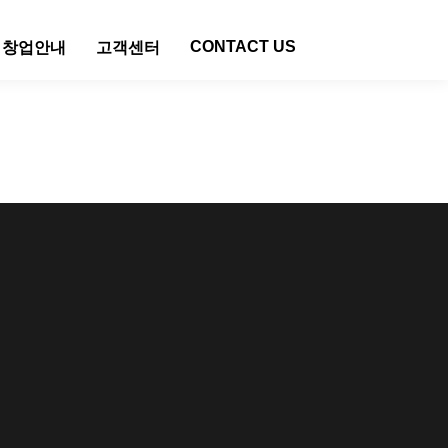
CONTACT US
 창업안내
고객센터