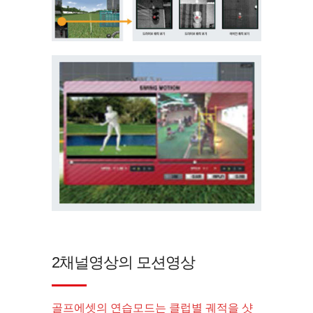
2채널영상의 모션영상
골프에셋의 연습모드는 클럽별 궤적을 샷